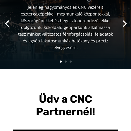
Jelenleg hagyományos és CNC vezérelt
esztergagépekkel, megmunkáló központokkal,
köszörűgépekkel és hegesztőberendezésekkel
dolgozunk. Sokoldalú gépparkunk alkalmassá
tesz minket változatos fémforgácsolási feladatok
és egyéb lakatosmunkák hatékony és precíz
elvégzésére.
Üdv a CNC
Partnernél!