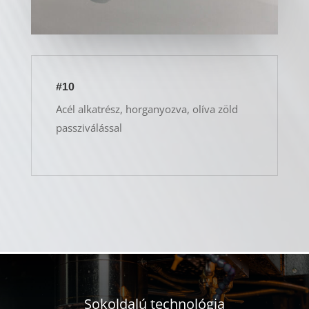
#10
Acél alkatrész, horganyozva, olíva zöld
passziválással
Sokoldalú technológia