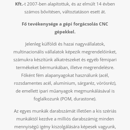
Kft.
-t 2007-ben alapítottuk, és az elmúlt 14 évben
számos bővítésen, változtatáson esett át.
Fő tevékenysége a gépi forgácsolás CNC
gépekkel.
Jelenleg külföldi és hazai nagyvállalatok,
multinacionális vállalatok képezik megrendelőinket,
számukra készítünk alkatrészeket és egyéb fémipari
termékeket bérmunkában, illetve megrendelésre.
Főként fém alapanyagokat használunk (acél,
rozsdamentes acél, alumínium, sárgaréz, vörösréz),
de emellett ipari műanyagok megmunkálásával is
foglalkozunk (POM, durastone).
Az egyes munkák darabszámát illetően a kis szériás
munkáktól kezdve a milliós darabszámig minden
mennyiségű igény kiszolgálására képesek vagyunk,