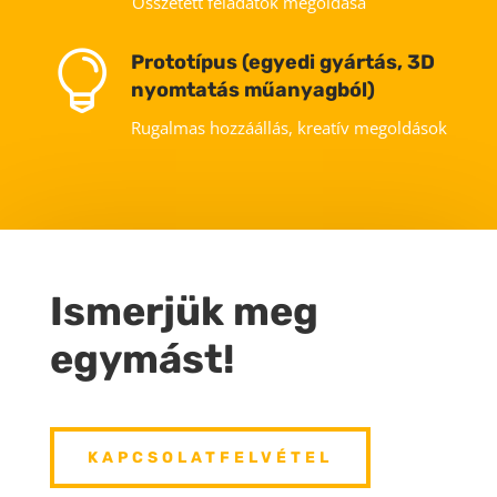
Összetett feladatok megoldása

Prototípus (egyedi gyártás, 3D
nyomtatás műanyagból)
Rugalmas hozzáállás, kreatív megoldások
Ismerjük meg
egymást!
KAPCSOLATFELVÉTEL