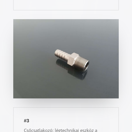
#3
Csőcsatlakozó: légtechnikai eszköz a